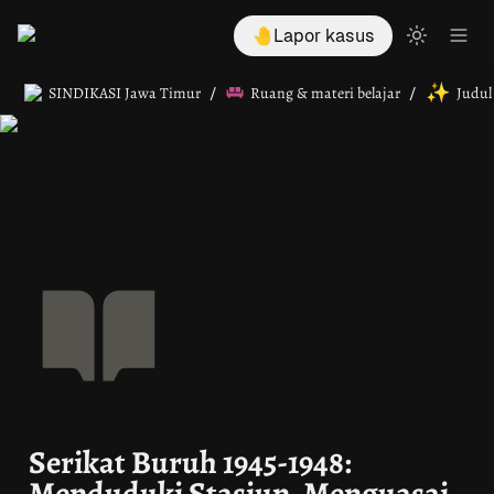
🤚Lapor kasus
✨
SINDIKASI Jawa Timur
Ruang & materi belajar
Judul
/
/
Serikat Buruh 1945-1948: 
Menduduki Stasiun, Menguasai 