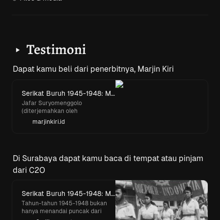
Testimoni
‣
Dapat kamu beli dari penerbitnya, Marjin Kiri
Serikat Buruh 1945-1948: Menduduki Stasiun, Menguasai Perkebunan, Menjalankan Pabrik
Jafar Suryomenggolo
(diterjemahkan oleh
Keenan Nasution)
marjinkiri.id
Di Surabaya dapat kamu baca di tempat atau pinjam 
dari C2O
Serikat Buruh 1945-1948: Menduduki Stasiun, Menguasai Perkebunan, Menjalankan Pabrik | C2O library
Tahun-tahun 1945-1948 bukan
hanya menandai puncak dari
masa revolusi Indonesia, tetapi